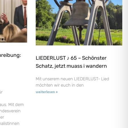
hreibung:
LIEDERLUST ♪ 65 – Schönster
Schatz, jetzt muass i wandern
Mit unserem neuen LIEDERLUST- Lied
möchten wir euch in den
ür
weiterlesen »
aus. Mit dem
andesverein
der
nalistinnen