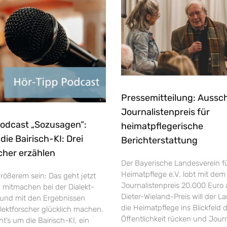
Pressemitteilung: Aussc
Journalistenpreis für
Podcast „Sozusagen“:
heimatpflegerische
ie Bairisch-KI: Drei
Berichterstattung
cher erzählen
Der Bayerische Landesverein f
Heimatpflege e.V. lobt mit dem
rößerem sein: Das geht jetzt
Journalistenpreis 20.000 Euro 
h mitmachen bei der Dialekt-
Dieter-Wieland-Preis will der L
und mit den Ergebnissen
die Heimatpflege ins Blickfeld 
ektforscher glücklich machen.
Öffentlichkeit rücken und Jour
’s um die Bairisch-KI, ein