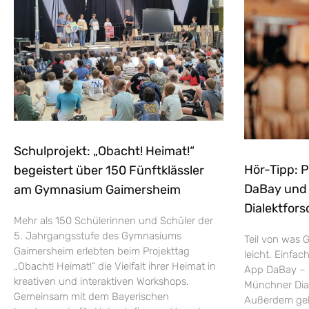
Schulprojekt: „Obacht! Heimat!“
Hör-Tipp: 
begeistert über 150 Fünftklässler
DaBay und d
am Gymnasium Gaimersheim
Dialektfors
Mehr als 150 Schülerinnen und Schüler der
5. Jahrgangsstufe des Gymnasiums
Teil von was G
Gaimersheim erlebten beim Projekttag
leicht. Einfac
„Obacht! Heimat!“ die Vielfalt ihrer Heimat in
App DaBay – 
kreativen und interaktiven Workshops.
Münchner Dial
Gemeinsam mit dem Bayerischen
Außerdem geht