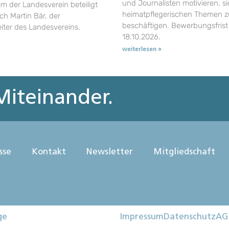
und Journalisten motivieren, si
em der Landesverein beteiligt
heimatpflegerischen Themen z
uch Martin Bär, der
beschäftigen. Bewerbungsfrist 
eiter des Landesvereins.
18.10.2026.
weiterlesen »
iteinander.
sse
Kontakt
Newsletter
Mitgliedschaft
ge
Impressum
Datenschutz
AG