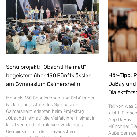
Schulprojekt: „Obacht! Heimat!“
Hör-Tipp: 
begeistert über 150 Fünftklässler
DaBay und d
am Gymnasium Gaimersheim
Dialektfors
Mehr als 150 Schülerinnen und Schüler der
5. Jahrgangsstufe des Gymnasiums
Teil von was G
Gaimersheim erlebten beim Projekttag
leicht. Einfac
„Obacht! Heimat!“ die Vielfalt ihrer Heimat in
App DaBay – 
kreativen und interaktiven Workshops.
Münchner Dial
Gemeinsam mit dem Bayerischen
Außerdem geht