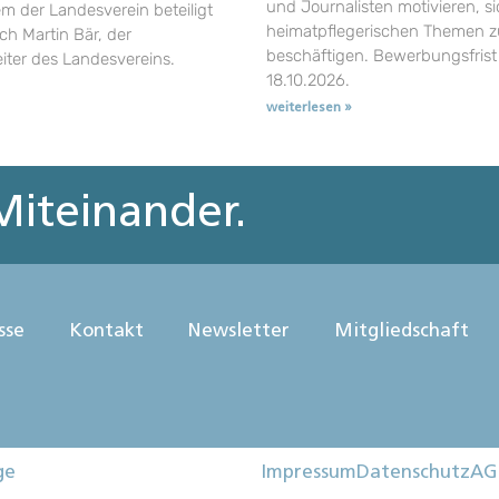
und Journalisten motivieren, si
em der Landesverein beteiligt
heimatpflegerischen Themen z
uch Martin Bär, der
beschäftigen. Bewerbungsfrist 
eiter des Landesvereins.
18.10.2026.
weiterlesen »
iteinander.
sse
Kontakt
Newsletter
Mitgliedschaft
ge
Impressum
Datenschutz
AG