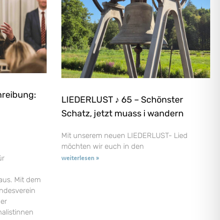
hreibung:
LIEDERLUST ♪ 65 – Schönster
Schatz, jetzt muass i wandern
Mit unserem neuen LIEDERLUST- Lied
möchten wir euch in den
ür
weiterlesen »
aus. Mit dem
andesverein
der
nalistinnen