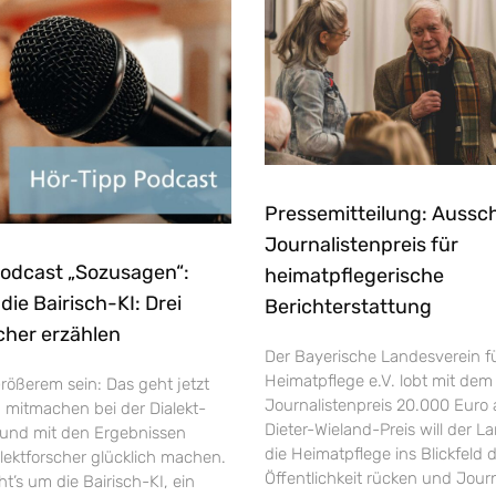
Pressemitteilung: Aussc
Journalistenpreis für
Podcast „Sozusagen“:
heimatpflegerische
ie Bairisch-KI: Drei
Berichterstattung
cher erzählen
Der Bayerische Landesverein f
Heimatpflege e.V. lobt mit dem
rößerem sein: Das geht jetzt
Journalistenpreis 20.000 Euro 
h mitmachen bei der Dialekt-
Dieter-Wieland-Preis will der L
und mit den Ergebnissen
die Heimatpflege ins Blickfeld 
ektforscher glücklich machen.
Öffentlichkeit rücken und Jour
’s um die Bairisch-KI, ein