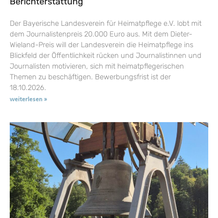
Berichterstattung
Der Bayerische Landesverein für Heimatpflege e.V. lobt mit
dem Journalistenpreis 20.000 Euro aus. Mit dem Dieter-
Wieland-Preis will der Landesverein die Heimatpflege ins
Blickfeld der Öffentlichkeit rücken und Journalistinnen und
Journalisten motivieren, sich mit heimatpflegerischen
Themen zu beschäftigen. Bewerbungsfrist ist der
18.10.2026.
weiterlesen »