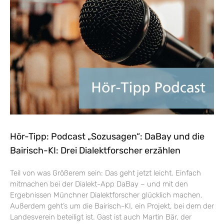
Hör-Tipp: Podcast „Sozusagen“: DaBay und die
Bairisch-KI: Drei Dialektforscher erzählen
Teil von was Größerem sein: Das geht jetzt leicht. Einfach
mitmachen bei der Dialekt-App DaBay – und mit den
Ergebnissen Münchner Dialektforscher glücklich machen.
Außerdem geht’s um die Bairisch-KI, ein Projekt, bei dem der
Landesverein beteiligt ist. Gast ist auch Martin Bär, der