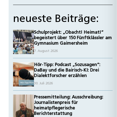
neueste Beiträge:
Schulprojekt: „Obacht! Heimat!“
begeistert über 150 Fünftklässler am
Gymnasium Gaimersheim
7. August 2026
Hör-Tipp: Podcast „Sozusagen“:
DaBay und die Bairisch-KI: Drei
Dialektforscher erzählen
30. Juli 2026
Pressemitteilung: Ausschreibung:
Journalistenpreis für
heimatpflegerische
Berichterstattung