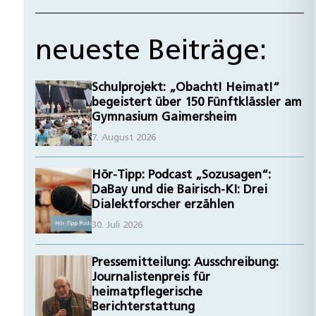
neueste Beiträge:
Schulprojekt: „Obacht! Heimat!“
begeistert über 150 Fünftklässler am
Gymnasium Gaimersheim
7. August 2026
Hör-Tipp: Podcast „Sozusagen“:
DaBay und die Bairisch-KI: Drei
Dialektforscher erzählen
30. Juli 2026
Pressemitteilung: Ausschreibung:
Journalistenpreis für
heimatpflegerische
Berichterstattung