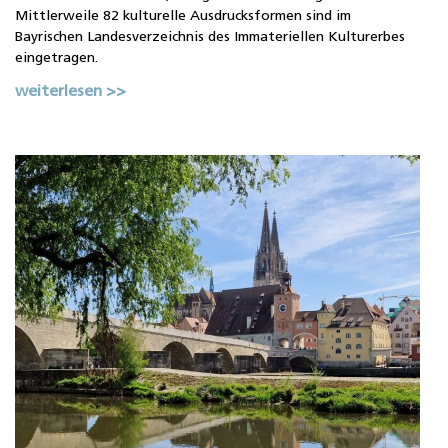
Mittlerweile 82 kulturelle Ausdrucksformen sind im
Bayrischen Landesverzeichnis des Immateriellen Kulturerbes
eingetragen.
weiterlesen >>
2
D
H
B