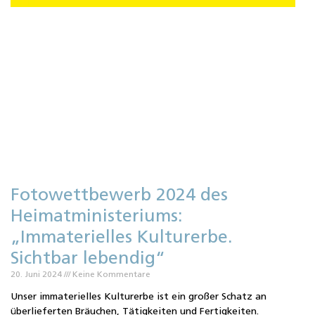
i
O
s
K
Fotowettbewerb 2024 des
Heimatministeriums:
„Immaterielles Kulturerbe.
Sichtbar lebendig“
20. Juni 2024
Keine Kommentare
Unser immaterielles Kulturerbe ist ein großer Schatz an
überlieferten Bräuchen, Tätigkeiten und Fertigkeiten.