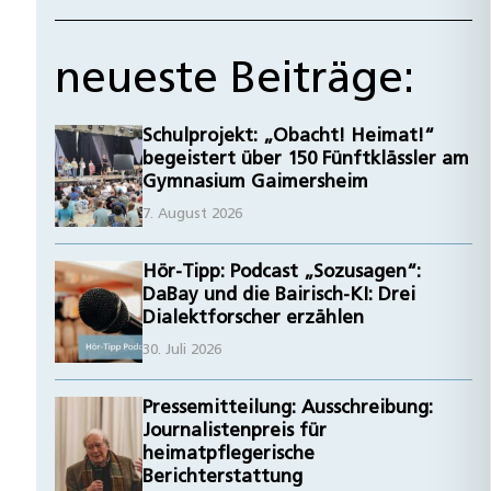
neueste Beiträge:
Schulprojekt: „Obacht! Heimat!“
begeistert über 150 Fünftklässler am
Gymnasium Gaimersheim
7. August 2026
Hör-Tipp: Podcast „Sozusagen“:
DaBay und die Bairisch-KI: Drei
Dialektforscher erzählen
30. Juli 2026
Pressemitteilung: Ausschreibung:
Journalistenpreis für
heimatpflegerische
Berichterstattung