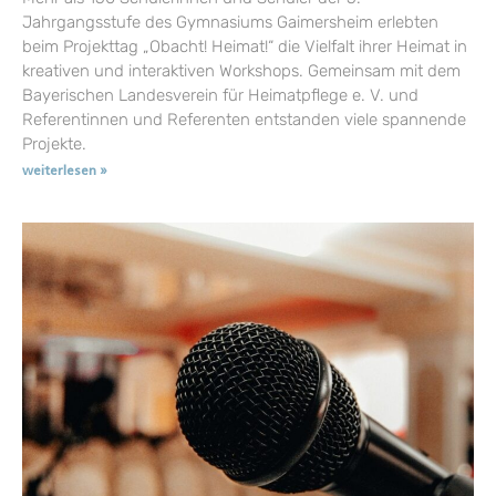
Jahrgangsstufe des Gymnasiums Gaimersheim erlebten
beim Projekttag „Obacht! Heimat!“ die Vielfalt ihrer Heimat in
kreativen und interaktiven Workshops. Gemeinsam mit dem
Bayerischen Landesverein für Heimatpflege e. V. und
Referentinnen und Referenten entstanden viele spannende
Projekte.
weiterlesen »