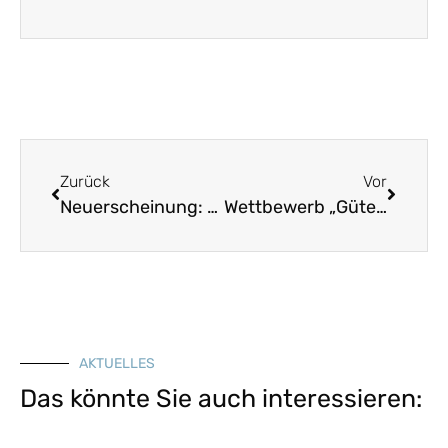
Zurück
Vor
Neuerscheinung: Alte Schätze – neu entdeckt. Album 2
Wettbewerb „Gütesiegel Heimatdorf 2021“ des Heimatministeriums, Frist endet am 23. November
AKTUELLES
Das könnte Sie auch interessieren: