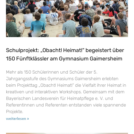
Schulprojekt: „Obacht! Heimat!“ begeistert über
150 Fünftklässler am Gymnasium Gaimersheim
Mehr als 150 Schülerinnen und Schüler der 5.
Jahrgangsstufe des Gymnasiums Gaimersheim erlebten
beim Projekttag „Obacht! Heimat!“ die Vielfalt ihrer Heimat in
kreativen und interaktiven Workshops. Gemeinsam mit dem
Bayerischen Landesverein für Heimatpflege e. V. und
Referentinnen und Referenten entstanden viele spannende
Projekte.
weiterlesen »