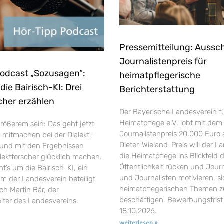
Pressemitteilung: Aussc
Journalistenpreis für
Podcast „Sozusagen“:
heimatpflegerische
ie Bairisch-KI: Drei
Berichterstattung
cher erzählen
Der Bayerische Landesverein f
Heimatpflege e.V. lobt mit dem
rößerem sein: Das geht jetzt
Journalistenpreis 20.000 Euro 
h mitmachen bei der Dialekt-
Dieter-Wieland-Preis will der L
und mit den Ergebnissen
die Heimatpflege ins Blickfeld 
ektforscher glücklich machen.
Öffentlichkeit rücken und Jour
’s um die Bairisch-KI, ein
und Journalisten motivieren, si
em der Landesverein beteiligt
heimatpflegerischen Themen z
uch Martin Bär, der
beschäftigen. Bewerbungsfrist 
eiter des Landesvereins.
18.10.2026.
weiterlesen »