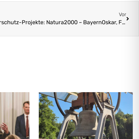
Vor
Ideenwettbewerb für Naturschutz-Projekte: Natura2000 – BayernOskar, Frist endet am 30.10.2020