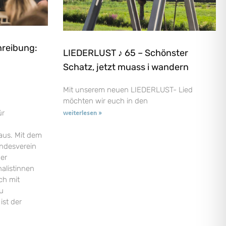
hreibung:
LIEDERLUST ♪ 65 – Schönster
Schatz, jetzt muass i wandern
Mit unserem neuen LIEDERLUST- Lied
möchten wir euch in den
ür
weiterlesen »
aus. Mit dem
andesverein
der
nalistinnen
ch mit
u
ist der