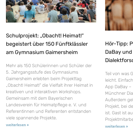
Schulprojekt: „Obacht! Heimat!“
Hör-Tipp: 
begeistert über 150 Fünftklässler
DaBay und d
am Gymnasium Gaimersheim
Dialektfors
Mehr als 150 Schülerinnen und Schüler der
5. Jahrgangsstufe des Gymnasiums
Teil von was G
Gaimersheim erlebten beim Projekttag
leicht. Einfac
„Obacht! Heimat!“ die Vielfalt ihrer Heimat in
App DaBay – 
kreativen und interaktiven Workshops.
Münchner Dial
Gemeinsam mit dem Bayerischen
Außerdem geht
Landesverein für Heimatpflege e. V. und
Projekt, bei d
Referentinnen und Referenten entstanden
ist. Gast ist a
viele spannende Projekte.
Projektmitarb
weiterlesen »
weiterlesen »