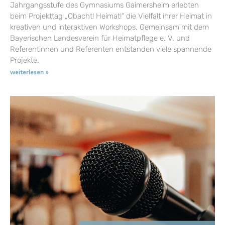
Jahrgangsstufe des Gymnasiums Gaimersheim erlebten
beim Projekttag „Obacht! Heimat!“ die Vielfalt ihrer Heimat in
kreativen und interaktiven Workshops. Gemeinsam mit dem
Bayerischen Landesverein für Heimatpflege e. V. und
Referentinnen und Referenten entstanden viele spannende
Projekte.
weiterlesen »