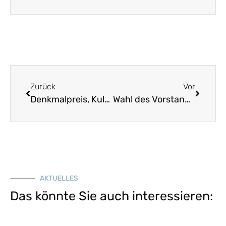
Zurück
Vor
Denkmalpreis, Kulturpreis, Wettbewerb: Preisträger des Bezirks Niederbayern stehen fest
Wahl des Vorstandsvorsitzenden und seines Stellvertreters sowie des Vorstandes des Landesvereins durch den Beirat
AKTUELLES
Das könnte Sie auch interessieren: