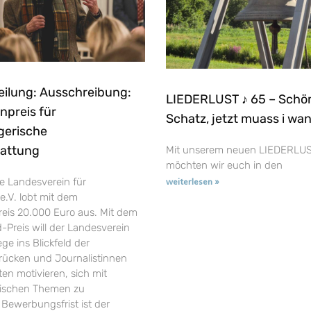
eilung: Ausschreibung:
LIEDERLUST ♪ 65 – Schö
npreis für
Schatz, jetzt muass i wa
gerische
tattung
Mit unserem neuen LIEDERLUS
möchten wir euch in den
e Landesverein für
weiterlesen »
e.V. lobt mit dem
reis 20.000 Euro aus. Mit dem
-Preis will der Landesverein
ge ins Blickfeld der
t rücken und Journalistinnen
en motivieren, sich mit
rischen Themen zu
 Bewerbungsfrist ist der