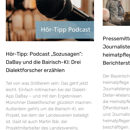
Pressemitt
Journaliste
Hör-Tipp: Podcast „Sozusagen“:
heimatpfle
DaBay und die Bairisch-KI: Drei
Berichters
Dialektforscher erzählen
Der Bayerisch
Heimatpflege 
Teil von was Größerem sein: Das geht jetzt
Journalistenp
leicht. Einfach mitmachen bei der Dialekt-
Dieter-Wieland
App DaBay – und mit den Ergebnissen
die Heimatpfle
Münchner Dialektforscher glücklich machen.
Öffentlichkei
Außerdem geht’s um die Bairisch-KI, ein
und Journalist
Projekt, bei dem der Landesverein beteiligt
heimatpflege
ist. Gast ist auch Martin Bär, der
beschäftigen.
Projektmitarbeiter des Landesvereins.