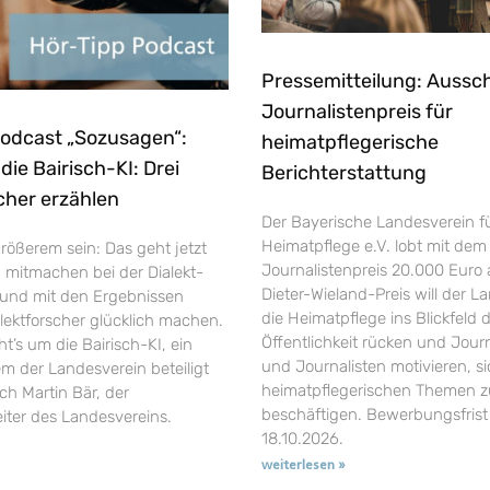
Pressemitteilung: Aussc
Journalistenpreis für
Podcast „Sozusagen“:
heimatpflegerische
ie Bairisch-KI: Drei
Berichterstattung
cher erzählen
Der Bayerische Landesverein f
Heimatpflege e.V. lobt mit dem
rößerem sein: Das geht jetzt
Journalistenpreis 20.000 Euro 
h mitmachen bei der Dialekt-
Dieter-Wieland-Preis will der L
und mit den Ergebnissen
die Heimatpflege ins Blickfeld 
ektforscher glücklich machen.
Öffentlichkeit rücken und Jour
’s um die Bairisch-KI, ein
und Journalisten motivieren, si
em der Landesverein beteiligt
heimatpflegerischen Themen z
uch Martin Bär, der
beschäftigen. Bewerbungsfrist 
eiter des Landesvereins.
18.10.2026.
weiterlesen »