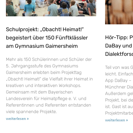
Schulprojekt: „Obacht! Heimat!“
Hör-Tipp: 
begeistert über 150 Fünftklässler
DaBay und d
am Gymnasium Gaimersheim
Dialektfors
Mehr als 150 Schülerinnen und Schüler der
5. Jahrgangsstufe des Gymnasiums
Teil von was G
Gaimersheim erlebten beim Projekttag
leicht. Einfac
„Obacht! Heimat!“ die Vielfalt ihrer Heimat in
App DaBay – 
kreativen und interaktiven Workshops.
Münchner Dial
Gemeinsam mit dem Bayerischen
Außerdem geht
Landesverein für Heimatpflege e. V. und
Projekt, bei d
Referentinnen und Referenten entstanden
ist. Gast ist a
viele spannende Projekte.
Projektmitarb
weiterlesen »
weiterlesen »