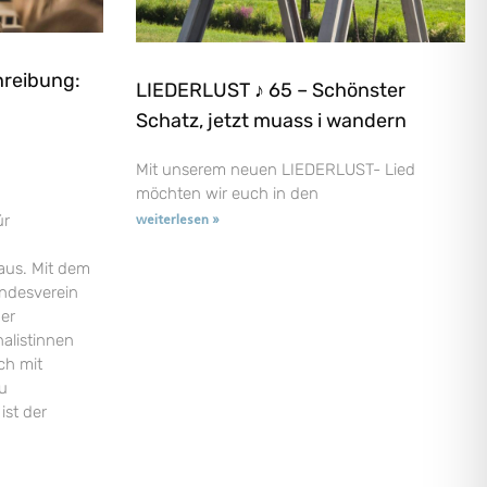
hreibung:
LIEDERLUST ♪ 65 – Schönster
Schatz, jetzt muass i wandern
Mit unserem neuen LIEDERLUST- Lied
möchten wir euch in den
ür
weiterlesen »
aus. Mit dem
andesverein
der
nalistinnen
ch mit
u
ist der