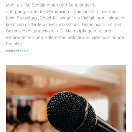
Mehr als 150 Schülerinnen und Schüler der 5.
Jahrgangsstufe des Gymnasiums Gaimersheim erlebten
beim Projekttag „Obacht! Heimat!“ die Vielfalt ihrer Heimat in
kreativen und interaktiven Workshops. Gemeinsam mit dem
Bayerischen Landesverein für Heimatpflege e. V. und
Referentinnen und Referenten entstanden viele spannende
Projekte.
weiterlesen »