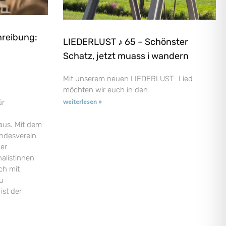
hreibung:
LIEDERLUST ♪ 65 – Schönster
Schatz, jetzt muass i wandern
Mit unserem neuen LIEDERLUST- Lied
möchten wir euch in den
ür
weiterlesen »
aus. Mit dem
andesverein
der
nalistinnen
ch mit
u
ist der