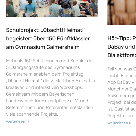
Schulprojekt: „Obacht! Heimat!“
Hör-Tipp: 
begeistert über 150 Fünftklässler
DaBay und d
am Gymnasium Gaimersheim
Dialektfors
Mehr als 150 Schülerinnen und Schüler der
5. Jahrgangsstufe des Gymnasiums
Teil von was G
Gaimersheim erlebten beim Projekttag
leicht. Einfac
„Obacht! Heimat!“ die Vielfalt ihrer Heimat in
App DaBay – 
kreativen und interaktiven Workshops.
Münchner Dial
Gemeinsam mit dem Bayerischen
Außerdem geht
Landesverein für Heimatpflege e. V. und
Projekt, bei d
Referentinnen und Referenten entstanden
ist. Gast ist a
viele spannende Projekte.
Projektmitarb
weiterlesen »
weiterlesen »