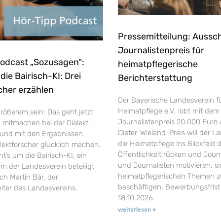
Pressemitteilung: Aussc
Journalistenpreis für
Podcast „Sozusagen“:
heimatpflegerische
ie Bairisch-KI: Drei
Berichterstattung
cher erzählen
Der Bayerische Landesverein f
Heimatpflege e.V. lobt mit dem
rößerem sein: Das geht jetzt
Journalistenpreis 20.000 Euro 
h mitmachen bei der Dialekt-
Dieter-Wieland-Preis will der L
und mit den Ergebnissen
die Heimatpflege ins Blickfeld 
ektforscher glücklich machen.
Öffentlichkeit rücken und Jour
’s um die Bairisch-KI, ein
und Journalisten motivieren, si
em der Landesverein beteiligt
heimatpflegerischen Themen z
uch Martin Bär, der
beschäftigen. Bewerbungsfrist 
eiter des Landesvereins.
18.10.2026.
weiterlesen »