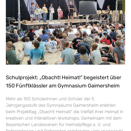
Schulprojekt: „Obacht! Heimat!“ begeistert über
150 Fünftklässler am Gymnasium Gaimersheim
Mehr als 150 Schülerinnen und Schüler der 5.
Jahrgangsstufe des Gymnasiums Gaimersheim erlebten
beim Projekttag „Obacht! Heimat!“ die Vielfalt ihrer Heimat in
kreativen und interaktiven Workshops. Gemeinsam mit dem
Bayerischen Landesverein für Heimatpflege e. V. und
Referentinnen und Referenten entstanden viele spannende