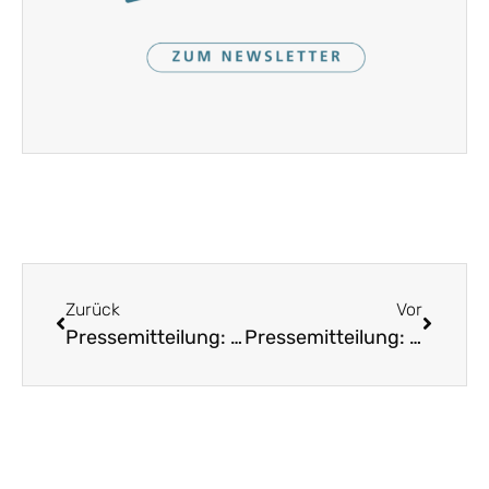
Zurück
Vor
Pressemitteilung: Strom vom Dom? Einladung zur Diskussion über Energiewende und Denkmalschutz
Pressemitteilung: Landesverein für Heimatpflege lobt Jugendpreise mit insgesamt 11.500 Euro aus