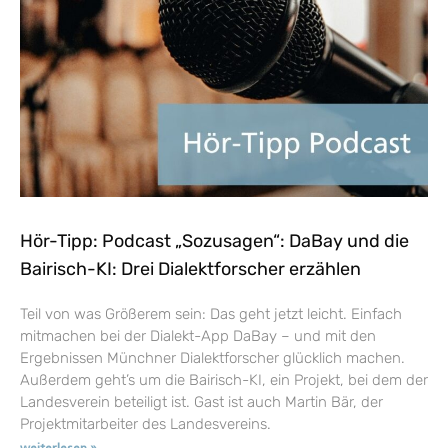
Hör-Tipp: Podcast „Sozusagen“: DaBay und die
Bairisch-KI: Drei Dialektforscher erzählen
Teil von was Größerem sein: Das geht jetzt leicht. Einfach
mitmachen bei der Dialekt-App DaBay – und mit den
Ergebnissen Münchner Dialektforscher glücklich machen.
Außerdem geht’s um die Bairisch-KI, ein Projekt, bei dem der
Landesverein beteiligt ist. Gast ist auch Martin Bär, der
Projektmitarbeiter des Landesvereins.