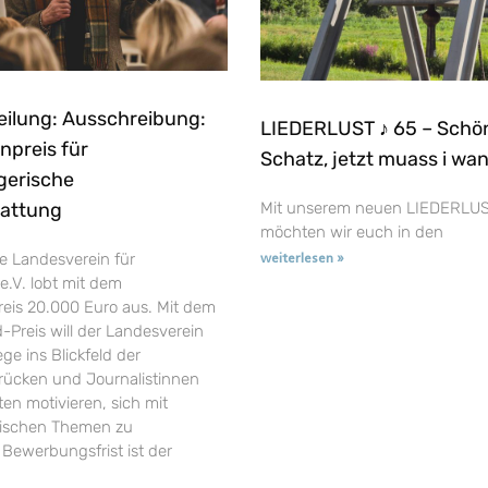
eilung: Ausschreibung:
LIEDERLUST ♪ 65 – Schö
npreis für
Schatz, jetzt muass i wa
gerische
tattung
Mit unserem neuen LIEDERLUS
möchten wir euch in den
e Landesverein für
weiterlesen »
e.V. lobt mit dem
reis 20.000 Euro aus. Mit dem
-Preis will der Landesverein
ge ins Blickfeld der
t rücken und Journalistinnen
en motivieren, sich mit
rischen Themen zu
 Bewerbungsfrist ist der