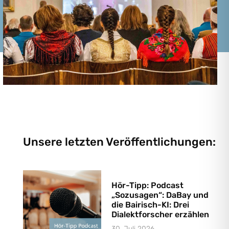
Unsere letzten Veröffentlichungen:
Hör-Tipp: Podcast
„Sozusagen“: DaBay und
die Bairisch-KI: Drei
Dialektforscher erzählen
30. Juli 2026