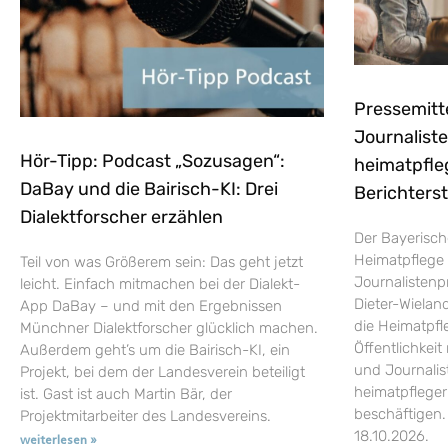
Pressemitt
Journaliste
Hör-Tipp: Podcast „Sozusagen“:
heimatpfle
DaBay und die Bairisch-KI: Drei
Berichters
Dialektforscher erzählen
Der Bayerisch
Heimatpflege 
Teil von was Größerem sein: Das geht jetzt
Journalistenp
leicht. Einfach mitmachen bei der Dialekt-
Dieter-Wieland
App DaBay – und mit den Ergebnissen
die Heimatpfle
Münchner Dialektforscher glücklich machen.
Öffentlichkei
Außerdem geht’s um die Bairisch-KI, ein
und Journalist
Projekt, bei dem der Landesverein beteiligt
heimatpflege
ist. Gast ist auch Martin Bär, der
beschäftigen.
Projektmitarbeiter des Landesvereins.
18.10.2026.
weiterlesen »