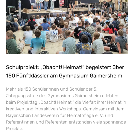
Schulprojekt: „Obacht! Heimat!“ begeistert über
150 Fünftklässler am Gymnasium Gaimersheim
Mehr als 150 Schülerinnen und Schüler der 5.
Jahrgangsstufe des Gymnasiums Gaimersheim erlebten
beim Projekttag „Obacht! Heimat!“ die Vielfalt ihrer Heimat in
kreativen und interaktiven Workshops. Gemeinsam mit dem
Bayerischen Landesverein für Heimatpflege e. V. und
Referentinnen und Referenten entstanden viele spannende
Projekte.