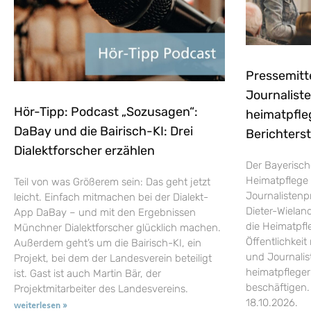
Pressemitt
Journaliste
Hör-Tipp: Podcast „Sozusagen“:
heimatpfle
DaBay und die Bairisch-KI: Drei
Berichters
Dialektforscher erzählen
Der Bayerisch
Heimatpflege 
Teil von was Größerem sein: Das geht jetzt
Journalistenp
leicht. Einfach mitmachen bei der Dialekt-
Dieter-Wieland
App DaBay – und mit den Ergebnissen
die Heimatpfle
Münchner Dialektforscher glücklich machen.
Öffentlichkei
Außerdem geht’s um die Bairisch-KI, ein
und Journalist
Projekt, bei dem der Landesverein beteiligt
heimatpflege
ist. Gast ist auch Martin Bär, der
beschäftigen.
Projektmitarbeiter des Landesvereins.
18.10.2026.
weiterlesen »