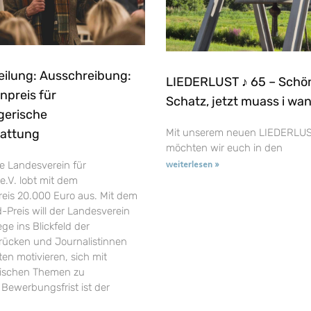
eilung: Ausschreibung:
LIEDERLUST ♪ 65 – Schö
npreis für
Schatz, jetzt muass i wa
gerische
tattung
Mit unserem neuen LIEDERLUS
möchten wir euch in den
e Landesverein für
weiterlesen »
e.V. lobt mit dem
reis 20.000 Euro aus. Mit dem
-Preis will der Landesverein
ge ins Blickfeld der
t rücken und Journalistinnen
en motivieren, sich mit
rischen Themen zu
 Bewerbungsfrist ist der