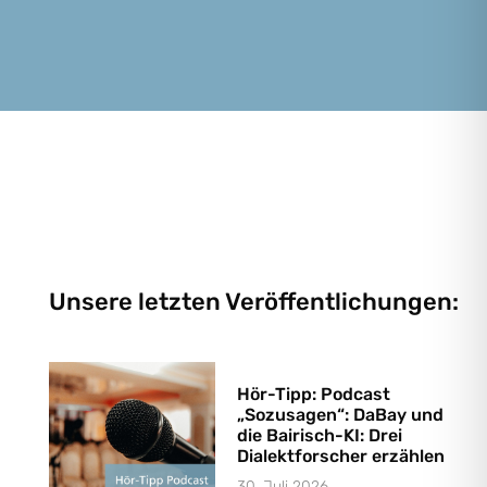
Unsere letzten Veröffentlichungen:
Hör-Tipp: Podcast
„Sozusagen“: DaBay und
die Bairisch-KI: Drei
Dialektforscher erzählen
30. Juli 2026