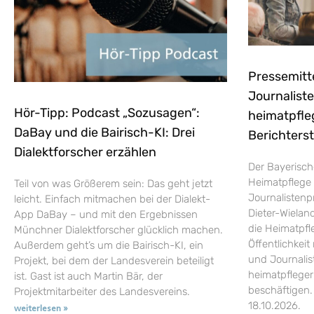
Pressemitt
Journaliste
Hör-Tipp: Podcast „Sozusagen“:
heimatpfle
DaBay und die Bairisch-KI: Drei
Berichters
Dialektforscher erzählen
Der Bayerisch
Heimatpflege 
Teil von was Größerem sein: Das geht jetzt
Journalistenp
leicht. Einfach mitmachen bei der Dialekt-
Dieter-Wieland
App DaBay – und mit den Ergebnissen
die Heimatpfle
Münchner Dialektforscher glücklich machen.
Öffentlichkei
Außerdem geht’s um die Bairisch-KI, ein
und Journalist
Projekt, bei dem der Landesverein beteiligt
heimatpflege
ist. Gast ist auch Martin Bär, der
beschäftigen.
Projektmitarbeiter des Landesvereins.
18.10.2026.
weiterlesen »