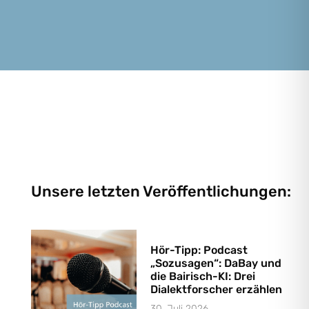
Unsere letzten Veröffentlichungen:
Hör-Tipp: Podcast
„Sozusagen“: DaBay und
die Bairisch-KI: Drei
Dialektforscher erzählen
30. Juli 2026