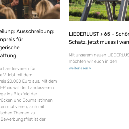
eilung: Ausschreibung:
LIEDERLUST ♪ 65 – Schö
npreis für
Schatz, jetzt muass i wa
gerische
tattung
Mit unserem neuen LIEDERLUS
möchten wir euch in den
e Landesverein für
weiterlesen »
e.V. lobt mit dem
reis 20.000 Euro aus. Mit dem
-Preis will der Landesverein
ge ins Blickfeld der
t rücken und Journalistinnen
en motivieren, sich mit
rischen Themen zu
 Bewerbungsfrist ist der