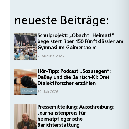
neueste Beiträge:
Schulprojekt: „Obacht! Heimat!“
begeistert über 150 Fünftklässler am
Gymnasium Gaimersheim
7. August 2026
Hör-Tipp: Podcast „Sozusagen“:
DaBay und die Bairisch-KI: Drei
Dialektforscher erzählen
30. Juli 2026
Pressemitteilung: Ausschreibung:
Journalistenpreis für
heimatpflegerische
Berichterstattung