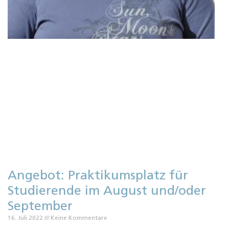
M
V
O
H
W
Angebot: Praktikumsplatz für
Studierende im August und/oder
September
16. Juli 2022
Keine Kommentare