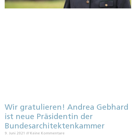
1
„
e
s
n
B
H
N
Wir gratulieren! Andrea Gebhard
ist neue Präsidentin der
Bundesarchitektenkammer
9. Juni 2021
Keine Kommentare