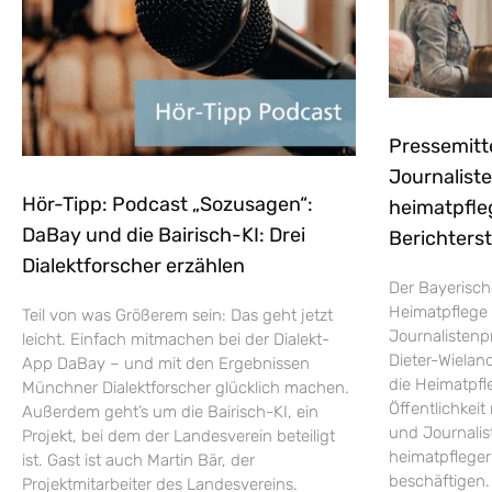
Pressemitt
Journaliste
Hör-Tipp: Podcast „Sozusagen“:
heimatpfle
DaBay und die Bairisch-KI: Drei
Berichters
Dialektforscher erzählen
Der Bayerisch
Heimatpflege 
Teil von was Größerem sein: Das geht jetzt
Journalistenp
leicht. Einfach mitmachen bei der Dialekt-
Dieter-Wieland
App DaBay – und mit den Ergebnissen
die Heimatpfle
Münchner Dialektforscher glücklich machen.
Öffentlichkei
Außerdem geht’s um die Bairisch-KI, ein
und Journalist
Projekt, bei dem der Landesverein beteiligt
heimatpflege
ist. Gast ist auch Martin Bär, der
beschäftigen.
Projektmitarbeiter des Landesvereins.