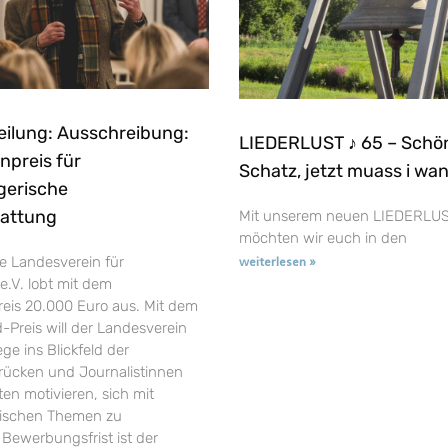
eilung: Ausschreibung:
LIEDERLUST ♪ 65 – Schö
npreis für
Schatz, jetzt muass i wa
gerische
tattung
Mit unserem neuen LIEDERLUS
möchten wir euch in den
e Landesverein für
weiterlesen »
e.V. lobt mit dem
reis 20.000 Euro aus. Mit dem
-Preis will der Landesverein
ge ins Blickfeld der
t rücken und Journalistinnen
en motivieren, sich mit
rischen Themen zu
 Bewerbungsfrist ist der