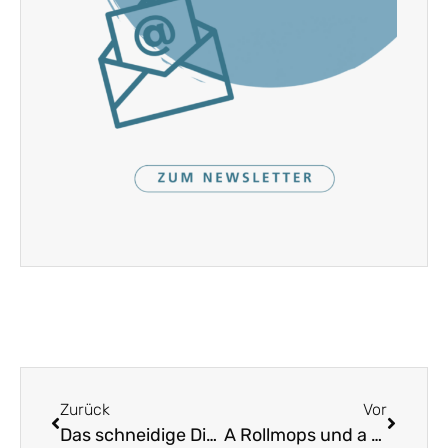
Zurück
Vor
Das schneidige Dirndl – Z’Murnau is Markt
A Rollmops und a Haring