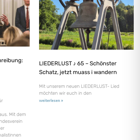
hreibung:
LIEDERLUST ♪ 65 – Schönster
Schatz, jetzt muass i wandern
Mit unserem neuen LIEDERLUST- Lied
möchten wir euch in den
ür
weiterlesen »
aus. Mit dem
andesverein
der
nalistinnen