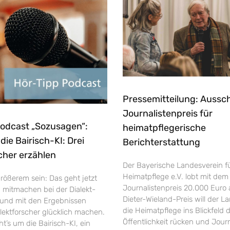
Pressemitteilung: Aussc
Journalistenpreis für
Podcast „Sozusagen“:
heimatpflegerische
ie Bairisch-KI: Drei
Berichterstattung
cher erzählen
Der Bayerische Landesverein f
Heimatpflege e.V. lobt mit dem
rößerem sein: Das geht jetzt
Journalistenpreis 20.000 Euro 
h mitmachen bei der Dialekt-
Dieter-Wieland-Preis will der L
und mit den Ergebnissen
die Heimatpflege ins Blickfeld 
ektforscher glücklich machen.
Öffentlichkeit rücken und Jour
’s um die Bairisch-KI, ein