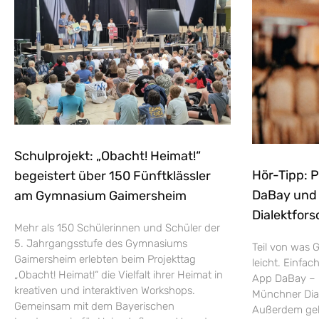
Schulprojekt: „Obacht! Heimat!“
Hör-Tipp: 
begeistert über 150 Fünftklässler
DaBay und d
am Gymnasium Gaimersheim
Dialektfors
Mehr als 150 Schülerinnen und Schüler der
5. Jahrgangsstufe des Gymnasiums
Teil von was G
Gaimersheim erlebten beim Projekttag
leicht. Einfac
„Obacht! Heimat!“ die Vielfalt ihrer Heimat in
App DaBay – 
kreativen und interaktiven Workshops.
Münchner Dial
Gemeinsam mit dem Bayerischen
Außerdem geht