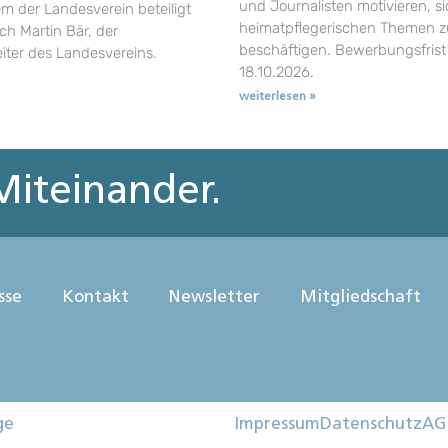
und Journalisten motivieren, si
em der Landesverein beteiligt
heimatpflegerischen Themen z
uch Martin Bär, der
beschäftigen. Bewerbungsfrist 
eiter des Landesvereins.
18.10.2026.
weiterlesen »
iteinander.
sse
Kontakt
Newsletter
Mitgliedschaft
ge
Impressum
Datenschutz
AG