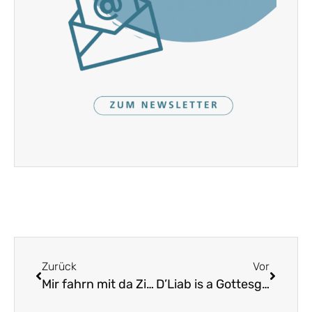
Zurück
Vor
Mir fahrn mit da Zilln übern See
D’Liab is a Gottesgab