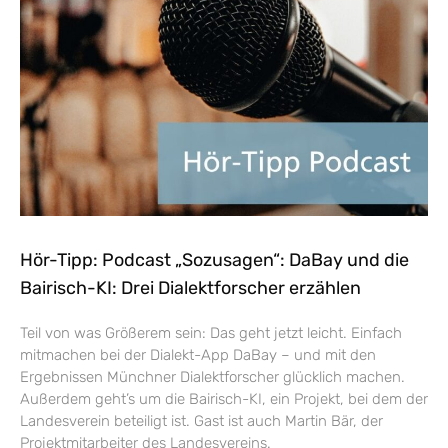
Hör-Tipp: Podcast „Sozusagen“: DaBay und die
Bairisch-KI: Drei Dialektforscher erzählen
Teil von was Größerem sein: Das geht jetzt leicht. Einfach
mitmachen bei der Dialekt-App DaBay – und mit den
Ergebnissen Münchner Dialektforscher glücklich machen.
Außerdem geht’s um die Bairisch-KI, ein Projekt, bei dem der
Landesverein beteiligt ist. Gast ist auch Martin Bär, der
Projektmitarbeiter des Landesvereins.