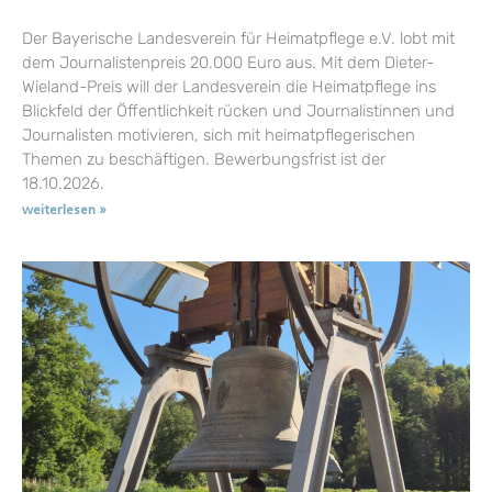
Der Bayerische Landesverein für Heimatpflege e.V. lobt mit
dem Journalistenpreis 20.000 Euro aus. Mit dem Dieter-
Wieland-Preis will der Landesverein die Heimatpflege ins
Blickfeld der Öffentlichkeit rücken und Journalistinnen und
Journalisten motivieren, sich mit heimatpflegerischen
Themen zu beschäftigen. Bewerbungsfrist ist der
18.10.2026.
weiterlesen »