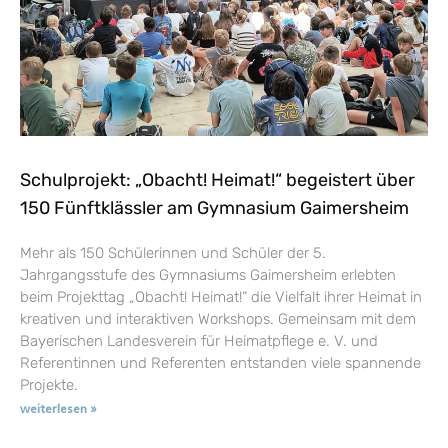
Schulprojekt: „Obacht! Heimat!“ begeistert über
150 Fünftklässler am Gymnasium Gaimersheim
Mehr als 150 Schülerinnen und Schüler der 5.
Jahrgangsstufe des Gymnasiums Gaimersheim erlebten
beim Projekttag „Obacht! Heimat!“ die Vielfalt ihrer Heimat in
kreativen und interaktiven Workshops. Gemeinsam mit dem
Bayerischen Landesverein für Heimatpflege e. V. und
Referentinnen und Referenten entstanden viele spannende
Projekte.
weiterlesen »