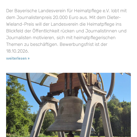
Der Bayerische Landesverein für Heimatpflege e.V. lobt mit
dem Journalistenpreis 20.000 Euro aus. Mit dem Dieter-
Wieland-Preis will der Landesverein die Heimatpflege ins
Blickfeld der Öffentlichkeit rücken und Journalistinnen und
Journalisten motivieren, sich mit heimatpflegerischen
Themen zu beschäftigen. Bewerbungsfrist ist der
18.10.2026.
weiterlesen »