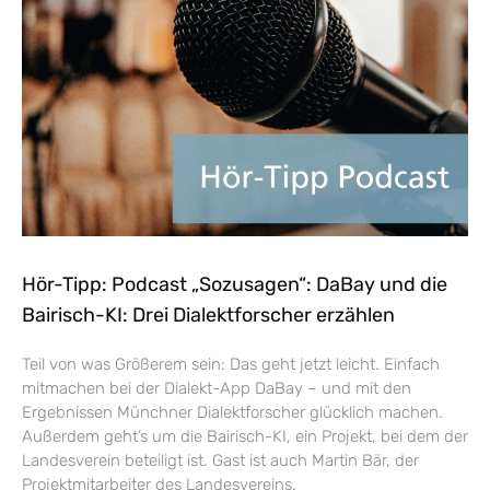
Hör-Tipp: Podcast „Sozusagen“: DaBay und die
Bairisch-KI: Drei Dialektforscher erzählen
Teil von was Größerem sein: Das geht jetzt leicht. Einfach
mitmachen bei der Dialekt-App DaBay – und mit den
Ergebnissen Münchner Dialektforscher glücklich machen.
Außerdem geht’s um die Bairisch-KI, ein Projekt, bei dem der
Landesverein beteiligt ist. Gast ist auch Martin Bär, der
Projektmitarbeiter des Landesvereins.