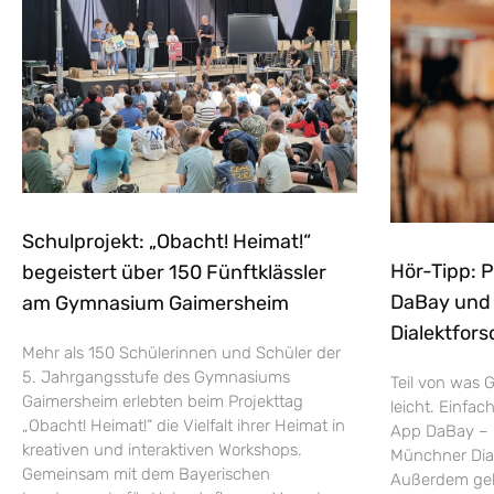
Schulprojekt: „Obacht! Heimat!“
Hör-Tipp: 
begeistert über 150 Fünftklässler
DaBay und d
am Gymnasium Gaimersheim
Dialektfors
Mehr als 150 Schülerinnen und Schüler der
5. Jahrgangsstufe des Gymnasiums
Teil von was G
Gaimersheim erlebten beim Projekttag
leicht. Einfac
„Obacht! Heimat!“ die Vielfalt ihrer Heimat in
App DaBay – 
kreativen und interaktiven Workshops.
Münchner Dial
Gemeinsam mit dem Bayerischen
Außerdem geht