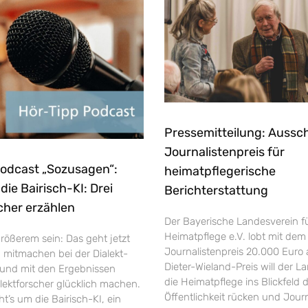
Pressemitteilung: Aussc
Journalistenpreis für
Podcast „Sozusagen“:
heimatpflegerische
ie Bairisch-KI: Drei
Berichterstattung
cher erzählen
Der Bayerische Landesverein f
Heimatpflege e.V. lobt mit dem
rößerem sein: Das geht jetzt
Journalistenpreis 20.000 Euro 
h mitmachen bei der Dialekt-
Dieter-Wieland-Preis will der L
und mit den Ergebnissen
die Heimatpflege ins Blickfeld 
ektforscher glücklich machen.
Öffentlichkeit rücken und Jour
’s um die Bairisch-KI, ein