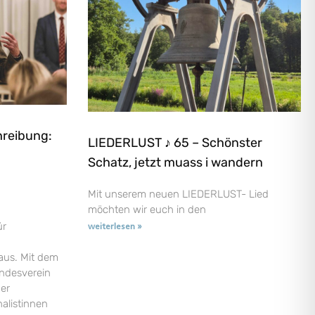
hreibung:
LIEDERLUST ♪ 65 – Schönster
Schatz, jetzt muass i wandern
Mit unserem neuen LIEDERLUST- Lied
möchten wir euch in den
ür
weiterlesen »
aus. Mit dem
andesverein
der
nalistinnen