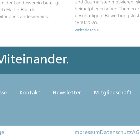
und Journalisten motivieren, si
em der Landesverein beteiligt
heimatpflegerischen Themen z
uch Martin Bär, der
beschäftigen. Bewerbungsfrist 
eiter des Landesvereins.
18.10.2026.
weiterlesen »
iteinander.
sse
Kontakt
Newsletter
Mitgliedschaft
ge
Impressum
Datenschutz
AG