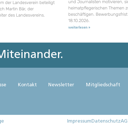
und Journalisten motivieren, si
em der Landesverein beteiligt
heimatpflegerischen Themen z
uch Martin Bär, der
beschäftigen. Bewerbungsfrist 
eiter des Landesvereins.
18.10.2026.
weiterlesen »
iteinander.
sse
Kontakt
Newsletter
Mitgliedschaft
ge
Impressum
Datenschutz
AG