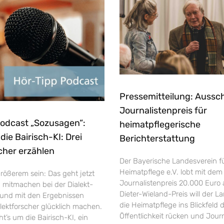
Pressemitteilung: Aussc
Journalistenpreis für
Podcast „Sozusagen“:
heimatpflegerische
ie Bairisch-KI: Drei
Berichterstattung
cher erzählen
Der Bayerische Landesverein f
Heimatpflege e.V. lobt mit dem
rößerem sein: Das geht jetzt
Journalistenpreis 20.000 Euro 
h mitmachen bei der Dialekt-
Dieter-Wieland-Preis will der L
und mit den Ergebnissen
die Heimatpflege ins Blickfeld 
ektforscher glücklich machen.
Öffentlichkeit rücken und Jour
’s um die Bairisch-KI, ein