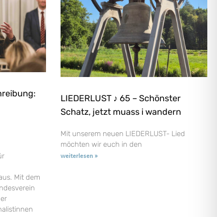
hreibung:
LIEDERLUST ♪ 65 – Schönster
Schatz, jetzt muass i wandern
Mit unserem neuen LIEDERLUST- Lied
möchten wir euch in den
ür
weiterlesen »
aus. Mit dem
andesverein
der
nalistinnen