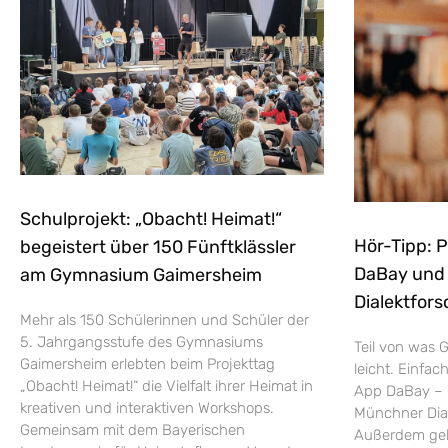
Schulprojekt: „Obacht! Heimat!“
Hör-Tipp: 
begeistert über 150 Fünftklässler
DaBay und d
am Gymnasium Gaimersheim
Dialektfors
Mehr als 150 Schülerinnen und Schüler der
5. Jahrgangsstufe des Gymnasiums
Teil von was G
Gaimersheim erlebten beim Projekttag
leicht. Einfac
„Obacht! Heimat!“ die Vielfalt ihrer Heimat in
App DaBay – 
kreativen und interaktiven Workshops.
Münchner Dial
Gemeinsam mit dem Bayerischen
Außerdem geht