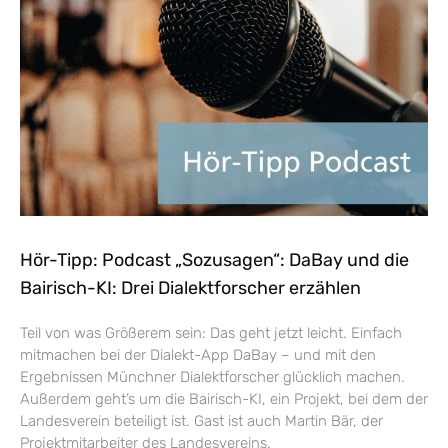
Hör-Tipp: Podcast „Sozusagen“: DaBay und die
Bairisch-KI: Drei Dialektforscher erzählen
Teil von was Größerem sein: Das geht jetzt leicht. Einfach
mitmachen bei der Dialekt-App DaBay – und mit den
Ergebnissen Münchner Dialektforscher glücklich machen.
Außerdem geht’s um die Bairisch-KI, ein Projekt, bei dem der
Landesverein beteiligt ist. Gast ist auch Martin Bär, der
Projektmitarbeiter des Landesvereins.