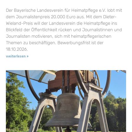
Der Bayerische Landesverein für Heimatpflege e.V. lobt mit
dem Journalistenpreis 20.000 Euro aus. Mit dem Dieter-
Wieland-Preis will der Landesverein die Heimatpflege ins
Blickfeld der Öffentlichkeit rücken und Journalistinnen und
Journalisten motivieren, sich mit heimatpflegerischen
Themen zu beschäftigen. Bewerbungsfrist ist der
18.10.2026.
weiterlesen »