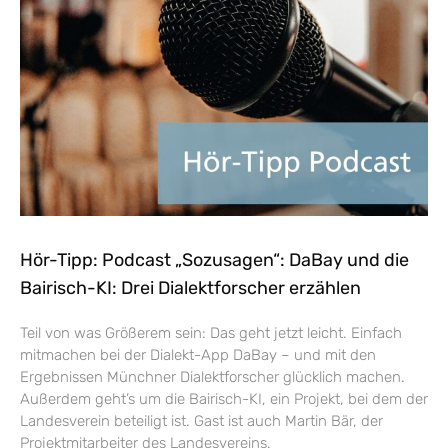
Hör-Tipp: Podcast „Sozusagen“: DaBay und die
Bairisch-KI: Drei Dialektforscher erzählen
Teil von was Größerem sein: Das geht jetzt leicht. Einfach
mitmachen bei der Dialekt-App DaBay – und mit den
Ergebnissen Münchner Dialektforscher glücklich machen.
Außerdem geht’s um die Bairisch-KI, ein Projekt, bei dem der
Landesverein beteiligt ist. Gast ist auch Martin Bär, der
Projektmitarbeiter des Landesvereins.