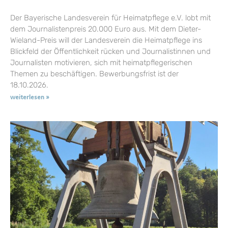
Der Bayerische Landesverein für Heimatpflege e.V. lobt mit
dem Journalistenpreis 20.000 Euro aus. Mit dem Dieter-
Wieland-Preis will der Landesverein die Heimatpflege ins
Blickfeld der Öffentlichkeit rücken und Journalistinnen und
Journalisten motivieren, sich mit heimatpflegerischen
Themen zu beschäftigen. Bewerbungsfrist ist der
18.10.2026.
weiterlesen »