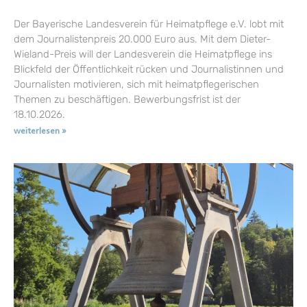
Der Bayerische Landesverein für Heimatpflege e.V. lobt mit
dem Journalistenpreis 20.000 Euro aus. Mit dem Dieter-
Wieland-Preis will der Landesverein die Heimatpflege ins
Blickfeld der Öffentlichkeit rücken und Journalistinnen und
Journalisten motivieren, sich mit heimatpflegerischen
Themen zu beschäftigen. Bewerbungsfrist ist der
18.10.2026.
weiterlesen »