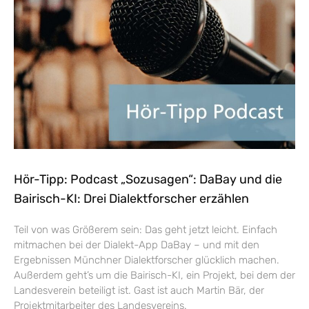
Hör-Tipp: Podcast „Sozusagen“: DaBay und die
Bairisch-KI: Drei Dialektforscher erzählen
Teil von was Größerem sein: Das geht jetzt leicht. Einfach
mitmachen bei der Dialekt-App DaBay – und mit den
Ergebnissen Münchner Dialektforscher glücklich machen.
Außerdem geht’s um die Bairisch-KI, ein Projekt, bei dem der
Landesverein beteiligt ist. Gast ist auch Martin Bär, der
Projektmitarbeiter des Landesvereins.