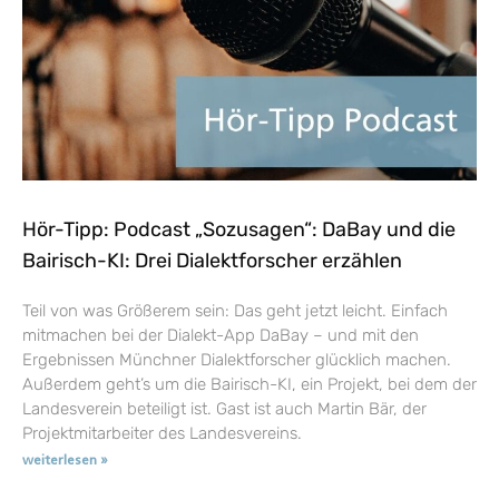
Hör-Tipp: Podcast „Sozusagen“: DaBay und die
Bairisch-KI: Drei Dialektforscher erzählen
Teil von was Größerem sein: Das geht jetzt leicht. Einfach
mitmachen bei der Dialekt-App DaBay – und mit den
Ergebnissen Münchner Dialektforscher glücklich machen.
Außerdem geht’s um die Bairisch-KI, ein Projekt, bei dem der
Landesverein beteiligt ist. Gast ist auch Martin Bär, der
Projektmitarbeiter des Landesvereins.
weiterlesen »