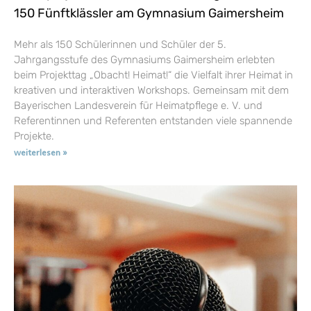
150 Fünftklässler am Gymnasium Gaimersheim
Mehr als 150 Schülerinnen und Schüler der 5.
Jahrgangsstufe des Gymnasiums Gaimersheim erlebten
beim Projekttag „Obacht! Heimat!“ die Vielfalt ihrer Heimat in
kreativen und interaktiven Workshops. Gemeinsam mit dem
Bayerischen Landesverein für Heimatpflege e. V. und
Referentinnen und Referenten entstanden viele spannende
Projekte.
weiterlesen »