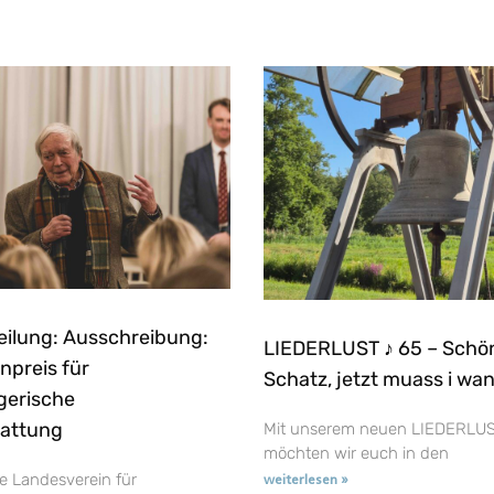
eilung: Ausschreibung:
LIEDERLUST ♪ 65 – Schö
npreis für
Schatz, jetzt muass i wa
gerische
tattung
Mit unserem neuen LIEDERLUS
möchten wir euch in den
e Landesverein für
weiterlesen »