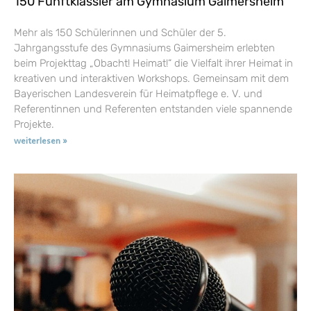
150 Fünftklässler am Gymnasium Gaimersheim
Mehr als 150 Schülerinnen und Schüler der 5.
Jahrgangsstufe des Gymnasiums Gaimersheim erlebten
beim Projekttag „Obacht! Heimat!“ die Vielfalt ihrer Heimat in
kreativen und interaktiven Workshops. Gemeinsam mit dem
Bayerischen Landesverein für Heimatpflege e. V. und
Referentinnen und Referenten entstanden viele spannende
Projekte.
weiterlesen »