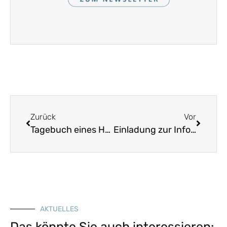
Zurück
Vor
Tagebuch eines Heimatpflegers
Einladung zur Informationsveranstaltung „Bewerbung zur Eintragung als immaterielles Kulturerbe“ am 13. März in Bamberg
AKTUELLES
Das könnte Sie auch interessieren: