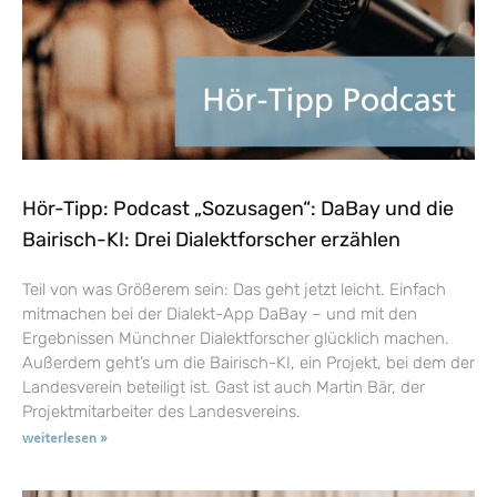
Hör-Tipp: Podcast „Sozusagen“: DaBay und die
Bairisch-KI: Drei Dialektforscher erzählen
Teil von was Größerem sein: Das geht jetzt leicht. Einfach
mitmachen bei der Dialekt-App DaBay – und mit den
Ergebnissen Münchner Dialektforscher glücklich machen.
Außerdem geht’s um die Bairisch-KI, ein Projekt, bei dem der
Landesverein beteiligt ist. Gast ist auch Martin Bär, der
Projektmitarbeiter des Landesvereins.
weiterlesen »