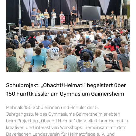
Schulprojekt: „Obacht! Heimat!“ begeistert über
150 Fünftklässler am Gymnasium Gaimersheim
Mehr als 150 Schülerinnen und Schüler der 5.
Jahrgangsstufe des Gymnasiums Gaimersheim erlebten
beim Projekttag „Obacht! Heimat!“ die Vielfalt ihrer Heimat in
kreativen und interaktiven Workshops. Gemeinsam mit dem
Bayerischen Landesverein für Heimatpflege e. V. und