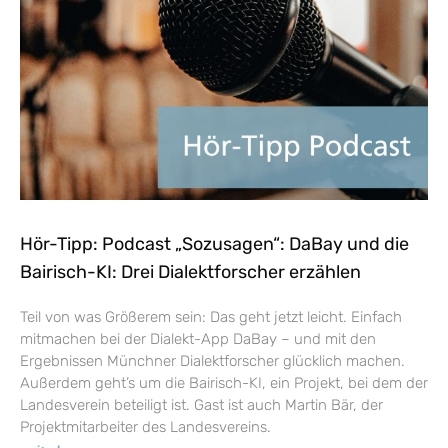
Hör-Tipp: Podcast „Sozusagen“: DaBay und die
Bairisch-KI: Drei Dialektforscher erzählen
Teil von was Größerem sein: Das geht jetzt leicht. Einfach
mitmachen bei der Dialekt-App DaBay – und mit den
Ergebnissen Münchner Dialektforscher glücklich machen.
Außerdem geht’s um die Bairisch-KI, ein Projekt, bei dem der
Landesverein beteiligt ist. Gast ist auch Martin Bär, der
Projektmitarbeiter des Landesvereins.