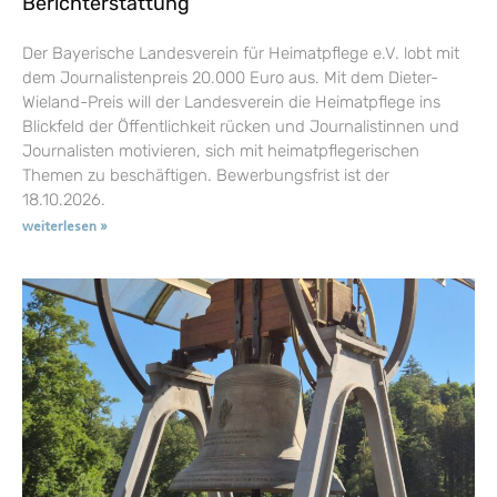
Berichterstattung
Der Bayerische Landesverein für Heimatpflege e.V. lobt mit
dem Journalistenpreis 20.000 Euro aus. Mit dem Dieter-
Wieland-Preis will der Landesverein die Heimatpflege ins
Blickfeld der Öffentlichkeit rücken und Journalistinnen und
Journalisten motivieren, sich mit heimatpflegerischen
Themen zu beschäftigen. Bewerbungsfrist ist der
18.10.2026.
weiterlesen »