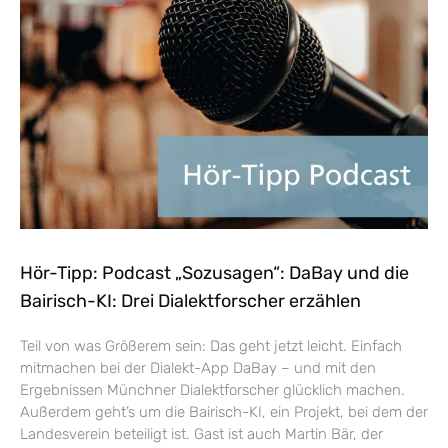
Hör-Tipp: Podcast „Sozusagen“: DaBay und die
Bairisch-KI: Drei Dialektforscher erzählen
Teil von was Größerem sein: Das geht jetzt leicht. Einfach
mitmachen bei der Dialekt-App DaBay – und mit den
Ergebnissen Münchner Dialektforscher glücklich machen.
Außerdem geht’s um die Bairisch-KI, ein Projekt, bei dem der
Landesverein beteiligt ist. Gast ist auch Martin Bär, der