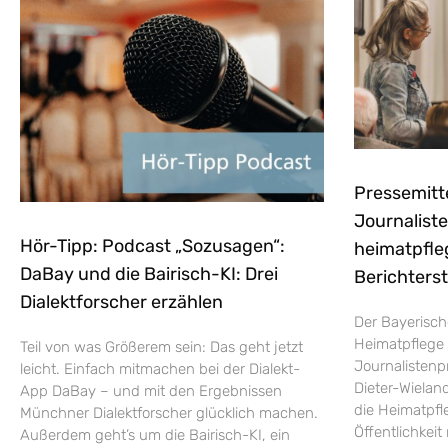
Pressemitt
Journaliste
Hör-Tipp: Podcast „Sozusagen“:
heimatpfle
DaBay und die Bairisch-KI: Drei
Berichters
Dialektforscher erzählen
Der Bayerisch
Heimatpflege 
Teil von was Größerem sein: Das geht jetzt
Journalistenp
leicht. Einfach mitmachen bei der Dialekt-
Dieter-Wieland
App DaBay – und mit den Ergebnissen
die Heimatpfle
Münchner Dialektforscher glücklich machen.
Öffentlichkei
Außerdem geht’s um die Bairisch-KI, ein