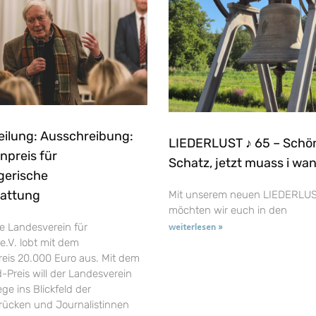
eilung: Ausschreibung:
LIEDERLUST ♪ 65 – Schö
npreis für
Schatz, jetzt muass i wa
gerische
tattung
Mit unserem neuen LIEDERLUS
möchten wir euch in den
e Landesverein für
weiterlesen »
e.V. lobt mit dem
reis 20.000 Euro aus. Mit dem
-Preis will der Landesverein
ge ins Blickfeld der
t rücken und Journalistinnen