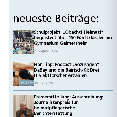
neueste Beiträge:
Schulprojekt: „Obacht! Heimat!“
begeistert über 150 Fünftklässler am
Gymnasium Gaimersheim
7. August 2026
Hör-Tipp: Podcast „Sozusagen“:
DaBay und die Bairisch-KI: Drei
Dialektforscher erzählen
30. Juli 2026
Pressemitteilung: Ausschreibung:
Journalistenpreis für
heimatpflegerische
Berichterstattung