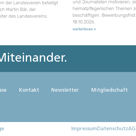
und Journalisten motivieren, si
em der Landesverein beteiligt
heimatpflegerischen Themen z
uch Martin Bär, der
beschäftigen. Bewerbungsfrist 
eiter des Landesvereins.
18.10.2026.
weiterlesen »
iteinander.
sse
Kontakt
Newsletter
Mitgliedschaft
ge
Impressum
Datenschutz
AG