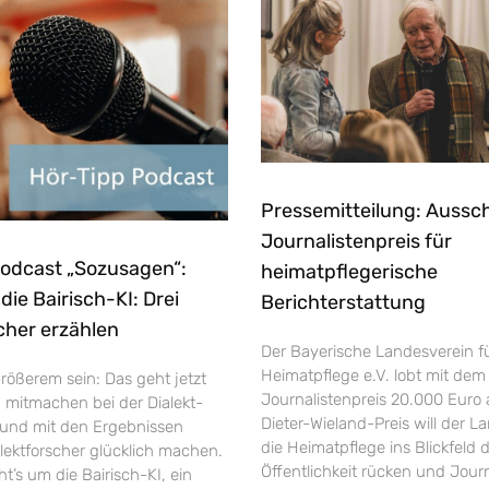
Pressemitteilung: Aussc
Journalistenpreis für
Podcast „Sozusagen“:
heimatpflegerische
ie Bairisch-KI: Drei
Berichterstattung
cher erzählen
Der Bayerische Landesverein f
Heimatpflege e.V. lobt mit dem
rößerem sein: Das geht jetzt
Journalistenpreis 20.000 Euro 
h mitmachen bei der Dialekt-
Dieter-Wieland-Preis will der L
und mit den Ergebnissen
die Heimatpflege ins Blickfeld 
ektforscher glücklich machen.
Öffentlichkeit rücken und Jour
’s um die Bairisch-KI, ein