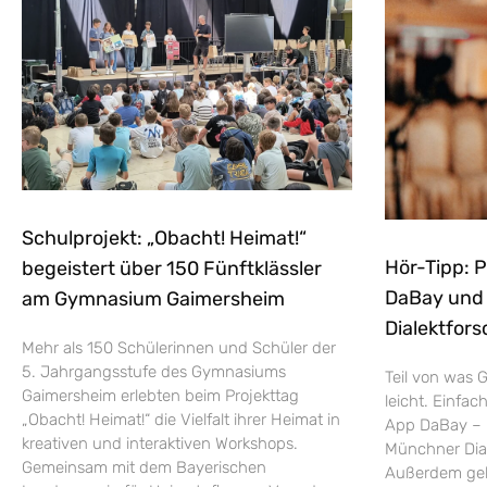
Schulprojekt: „Obacht! Heimat!“
Hör-Tipp: 
begeistert über 150 Fünftklässler
DaBay und d
am Gymnasium Gaimersheim
Dialektfors
Mehr als 150 Schülerinnen und Schüler der
5. Jahrgangsstufe des Gymnasiums
Teil von was G
Gaimersheim erlebten beim Projekttag
leicht. Einfac
„Obacht! Heimat!“ die Vielfalt ihrer Heimat in
App DaBay – 
kreativen und interaktiven Workshops.
Münchner Dial
Gemeinsam mit dem Bayerischen
Außerdem geht