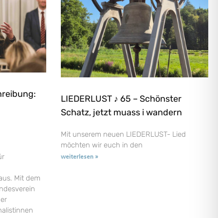
hreibung:
LIEDERLUST ♪ 65 – Schönster
Schatz, jetzt muass i wandern
Mit unserem neuen LIEDERLUST- Lied
möchten wir euch in den
ür
weiterlesen »
aus. Mit dem
andesverein
der
nalistinnen