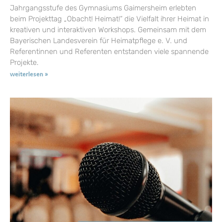
Jahrgangsstufe des Gymnasiums Gaimersheim erlebten
beim Projekttag „Obacht! Heimat!“ die Vielfalt ihrer Heimat in
kreativen und interaktiven Workshops. Gemeinsam mit dem
Bayerischen Landesverein für Heimatpflege e. V. und
Referentinnen und Referenten entstanden viele spannende
Projekte.
weiterlesen »