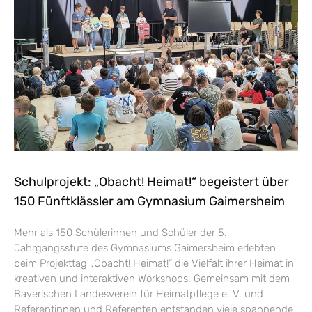
Schulprojekt: „Obacht! Heimat!“ begeistert über
150 Fünftklässler am Gymnasium Gaimersheim
Mehr als 150 Schülerinnen und Schüler der 5.
Jahrgangsstufe des Gymnasiums Gaimersheim erlebten
beim Projekttag „Obacht! Heimat!“ die Vielfalt ihrer Heimat in
kreativen und interaktiven Workshops. Gemeinsam mit dem
Bayerischen Landesverein für Heimatpflege e. V. und
Referentinnen und Referenten entstanden viele spannende