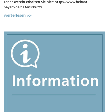
Landesverein erhalten Sie hier: https://www.heimat-
bayern.de/datenschutz/
weiterlesen >>
2
D
i
T
m
M
D