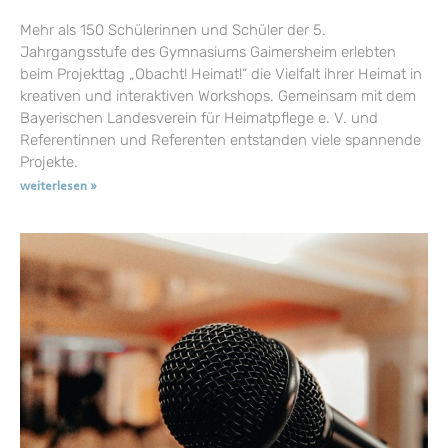
Mehr als 150 Schülerinnen und Schüler der 5.
Jahrgangsstufe des Gymnasiums Gaimersheim erlebten
beim Projekttag „Obacht! Heimat!“ die Vielfalt ihrer Heimat in
kreativen und interaktiven Workshops. Gemeinsam mit dem
Bayerischen Landesverein für Heimatpflege e. V. und
Referentinnen und Referenten entstanden viele spannende
Projekte.
weiterlesen »