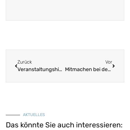
Zurück
Vor
Veranstaltungshinweis: „Umbau statt Abriss – Perspektiven für Bayerns Schulen“, am 16.01. in Landshut
Mitmachen bei der Aktion „Mein liebster Brauch“!
AKTUELLES
Das könnte Sie auch interessieren: