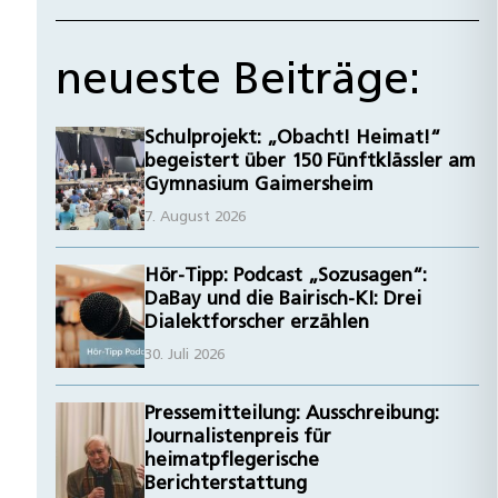
neueste Beiträge:
Schulprojekt: „Obacht! Heimat!“
begeistert über 150 Fünftklässler am
Gymnasium Gaimersheim
7. August 2026
Hör-Tipp: Podcast „Sozusagen“:
DaBay und die Bairisch-KI: Drei
Dialektforscher erzählen
30. Juli 2026
Pressemitteilung: Ausschreibung:
Journalistenpreis für
heimatpflegerische
Berichterstattung